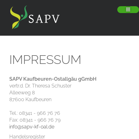
IMPRESSUM
SAPV Kaufbeuren-Ostallgäu gGmbH
vertr.d. Dr. Theresa Schuster
Alleeweg 8
87600 Kaufbeuren
Tel.: 08341 - 966 76 76
Fax: 08341 - 966 76 79
info@sapv-kf-oal.de
Handelsregister