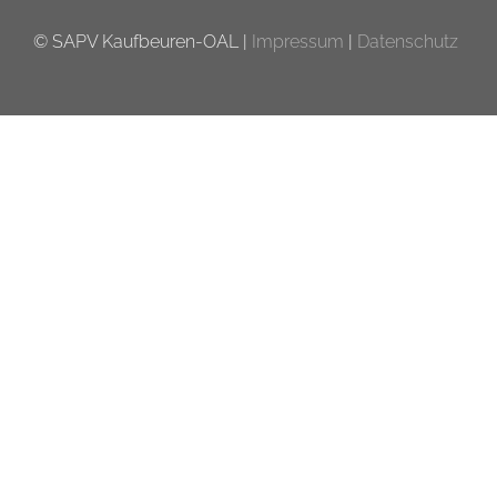
© SAPV Kaufbeuren-OAL |
Impressum
|
Datenschutz