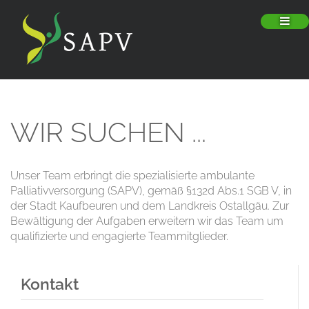
WIR SUCHEN ...
Unser Team erbringt die spezialisierte ambulante
Palliativversorgung (SAPV), gemäß §132d Abs.1 SGB V, in
der Stadt Kaufbeuren und dem Landkreis Ostallgäu. Zur
Bewältigung der Aufgaben erweitern wir das Team um
qualifizierte und engagierte Teammitglieder.
Kontakt